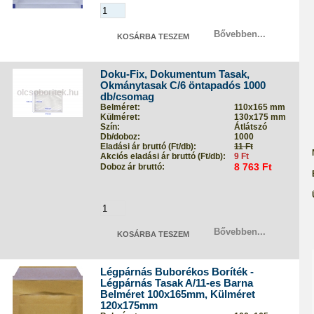
Bővebben...
Doku-Fix, Dokumentum Tasak,
Okmánytasak C/6 öntapadós 1000
db/csomag
Belméret:
110x165 mm
Külméret:
130x175 mm
Szín:
Átlátszó
Db/doboz:
1000
Eladási ár bruttó (Ft/db):
11 Ft
Akciós eladási ár bruttó (Ft/db):
9 Ft
8 763 Ft
Doboz ár bruttó:
Bővebben...
Légpárnás Buborékos Boríték -
Légpárnás Tasak A/11-es Barna
Belméret 100x165mm, Külméret
120x175mm