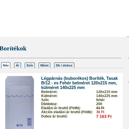
Borítékok
Név
Ár
Szín
Méret
Db / doboz
Légpárnás (buborékos) Boríték, Tasak
B/12 - es Fehér belméret 120x215 mm,
külméret 140x225 mm
Belméret:
120x215 mm
Külméret:
140x225 mm
Szín:
fehér
Db/doboz:
200
Eladási ár bruttó (Ft/db):
41 Ft
Akciós eladási ár bruttó (Ft/db):
36 Ft
7 163 Ft
Doboz ár bruttó: