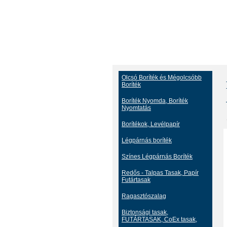
Olcsó Boríték és Mégolcsóbb
Boríték
Boríték Nyomda, Boríték
Nyomtatás
Borítékok, Levélpapír
Légpárnás boríték
Színes Légpárnás Boríték
Redős - Talpas Tasak, Papír
Futártasak
Ragasztószalag
Biztonsági tasak,
FUTÁRTASAK, CoEx tasak,