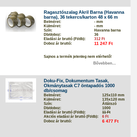
Ragasztószalag Akril Barna (Havanna
barna), 36 tekercs/karton 48 x 66 m
Belméret:
- mm
Külméret:
- mm
Szín:
Havanna barna
Db/doboz:
36
Eladási ár bruttó (Ft/db):
312 Ft
11 247 Ft
Doboz ár bruttó:
Sajnos a termék jelenleg nem elérhető!
Bővebben...
Doku-Fix, Dokumentum Tasak,
Okmánytasak C7 öntapadós 1000
db/csomag
Belméret:
125x110 mm
Külméret:
135x120 mm
Szín:
Átlátszó
Db/doboz:
1000
Eladási ár bruttó (Ft/db):
11 Ft
Akciós eladási ár bruttó (Ft/db):
6 Ft
6 477 Ft
Doboz ár bruttó: