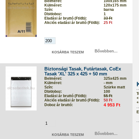
Belméret:
100x165 mm
Külméret:
120x175 mm
Szín:
barna
Db/doboz:
1
Eladási ár bruttó (Ft/db):
33 Ft
Akciós eladási ár bruttó (Ft/db):
25 Ft
Bővebben...
Biztonsági Tasak, Futártasak, CoEx
Tasak 'XL' 325 x 425 + 50 mm
Belméret:
325x425 mm
Külméret:
- mm
Szín:
Szürke matt
Db/doboz:
100
T
Eladási ár bruttó (Ft/db):
55 Ft
+
Akciós eladási ár bruttó (Ft/db):
50 Ft
+
4 953 Ft
Doboz ár bruttó:
E
Bővebben...