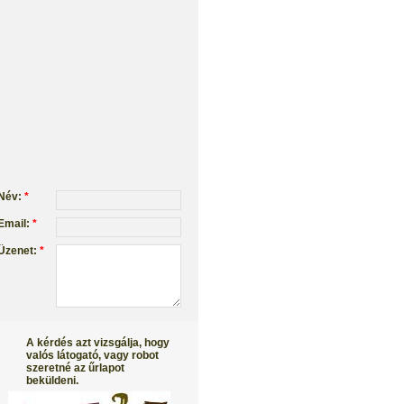
Név:
*
Email:
*
Üzenet:
*
A kérdés azt vizsgálja, hogy
valós látogató, vagy robot
szeretné az űrlapot
beküldeni.