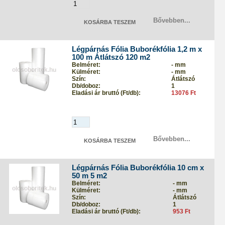
Bővebben...
Légpárnás Fólia Buborékfólia 1,2 m x
100 m Átlátszó 120 m2
Belméret:
- mm
Külméret:
- mm
Szín:
Átlátszó
Db/doboz:
1
Eladási ár bruttó (Ft/db):
13076 Ft
Bővebben...
Légpárnás Fólia Buborékfólia 10 cm x
50 m 5 m2
Belméret:
- mm
Külméret:
- mm
Szín:
Átlátszó
Db/doboz:
1
Eladási ár bruttó (Ft/db):
953 Ft