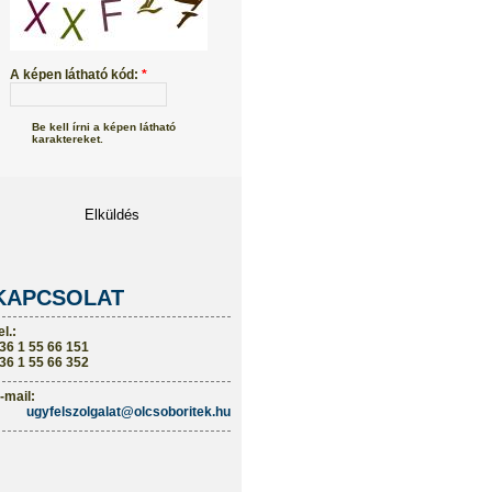
A képen látható kód:
*
Be kell írni a képen látható
karaktereket.
KAPCSOLAT
el.:
36 1 55 66 151
36 1 55 66 352
-mail:
ugyfelszolgalat@olcsoboritek.hu