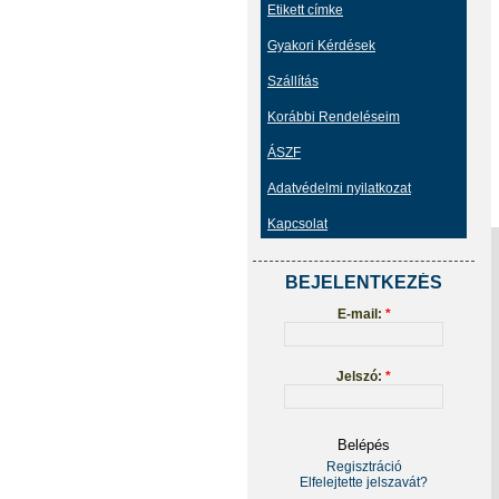
Etikett címke
Gyakori Kérdések
Szállítás
Korábbi Rendeléseim
ÁSZF
Adatvédelmi nyilatkozat
Kapcsolat
BEJELENTKEZÉS
E-mail:
*
Jelszó:
*
Regisztráció
Elfelejtette jelszavát?