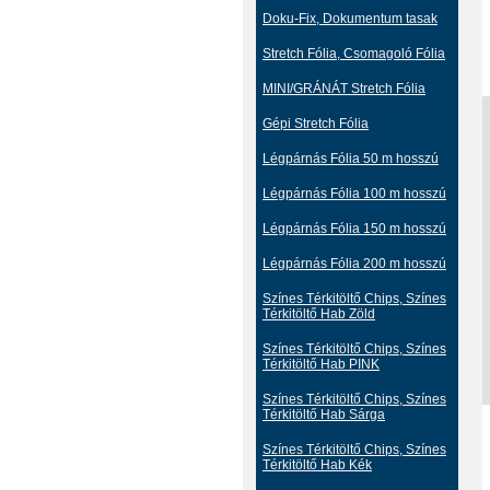
Doku-Fix, Dokumentum tasak
Stretch Fólia, Csomagoló Fólia
MINI/GRÁNÁT Stretch Fólia
Gépi Stretch Fólia
Légpárnás Fólia 50 m hosszú
Légpárnás Fólia 100 m hosszú
Légpárnás Fólia 150 m hosszú
Légpárnás Fólia 200 m hosszú
Színes Térkitöltő Chips, Színes
Térkitöltő Hab Zöld
Színes Térkitöltő Chips, Színes
Térkitöltő Hab PINK
Színes Térkitöltő Chips, Színes
Térkitöltő Hab Sárga
Színes Térkitöltő Chips, Színes
Térkitöltő Hab Kék