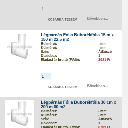
Bővebben...
Légpárnás Fólia Buborékfólia 15 m x
150 m 22,5 m2
Belméret:
- mm
Külméret:
- mm
Szín:
Átlátszó
Db/doboz:
1
Eladási ár bruttó (Ft/db):
3081 Ft
Bővebben...
Légpárnás Fólia Buborékfólia 30 cm x
200 m 60 m2
Belméret:
- mm
Külméret:
- mm
Szín:
Átlátszó
Db/doboz:
1
Eladási ár bruttó (Ft/db):
6789 Ft