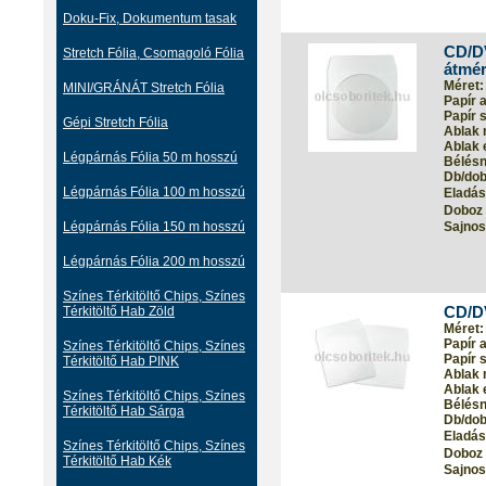
Doku-Fix, Dokumentum tasak
CD/DV
Stretch Fólia, Csomagoló Fólia
átmér
Méret:
MINI/GRÁNÁT Stretch Fólia
Papír 
Papír s
Gépi Stretch Fólia
Ablak 
Ablak 
Légpárnás Fólia 50 m hosszú
Bélés
Db/dob
Légpárnás Fólia 100 m hosszú
Eladási
Doboz 
Légpárnás Fólia 150 m hosszú
Sajnos
Légpárnás Fólia 200 m hosszú
Színes Térkitöltő Chips, Színes
Térkitöltő Hab Zöld
CD/D
Méret:
Papír 
Színes Térkitöltő Chips, Színes
Papír s
Térkitöltő Hab PINK
Ablak 
Ablak 
Színes Térkitöltő Chips, Színes
Bélés
Térkitöltő Hab Sárga
Db/dob
Eladási
Színes Térkitöltő Chips, Színes
Doboz 
Térkitöltő Hab Kék
Sajnos