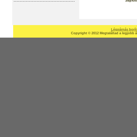
Sajnos
Légpárnás borí
Copyright © 2012 Megtaláltad a legjobb á