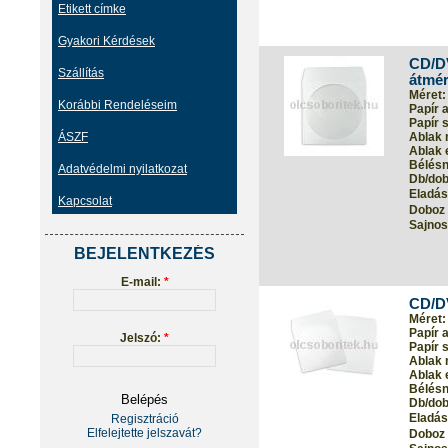
Etikett címke
Gyakori Kérdések
CD/D
Szállítás
átmér
Méret:
Korábbi Rendeléseim
Papír 
Papír s
ÁSZF
Ablak 
Ablak 
Bélés
Adatvédelmi nyilatkozat
Db/dob
Eladási
Kapcsolat
Doboz 
Sajnos
BEJELENTKEZÉS
E-mail:
*
CD/DV
Méret:
Papír 
Jelszó:
*
Papír s
Ablak 
Ablak 
Bélés
Db/dob
Eladási
Regisztráció
Elfelejtette jelszavát?
Doboz 