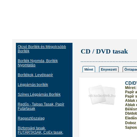
Olcsó Boríték és Mégolcsóbb
CD / DVD tasak
Boríték
Boríték Nyomda, Boríték
Nyomtatás
Méret
Enyvezett
Öntapa
Borítékok, Levélpapír
CD/DV
Légpárnás boríték
Méret:
Papír 
Színes Légpárnás Boríték
Papír s
Ablak 
Redős - Talpas Tasak, Papír
Ablak 
Futártasak
Bélés
Db/dob
Eladási
Ragasztószalag
Doboz 
Sajnos
Biztonsági tasak,
FUTÁRTASAK, CoEx tasak,