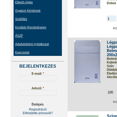
Etikett címke
Doboz 
Gyakori Kérdések
Szállítás
Korábbi Rendeléseim
ÁSZF
Légpá
Adatvédelmi nyilatkozat
Légpá
Belmé
Kapcsolat
200x
Belmér
Külmér
BEJELENTKEZÉS
Szín:
Db/dob
Eladási
E-mail:
*
Akciós 
Jelszó:
*
Regisztráció
Elfelejtette jelszavát?
Színe