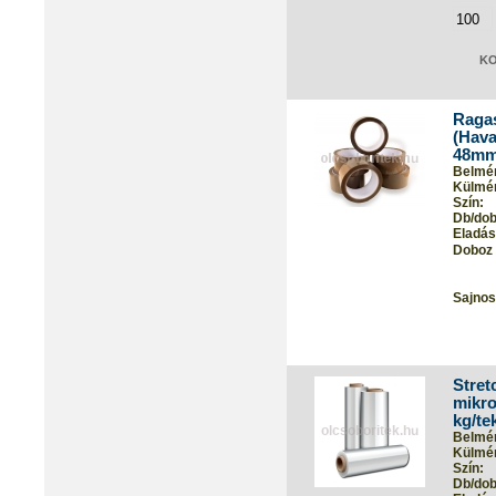
Ragas
(Hava
48mm
Belmér
Külmér
Szín:
Db/dob
Eladási
Doboz 
Sajnos
Stret
mikro
kg/te
Belmér
Külmér
Szín:
Db/dob