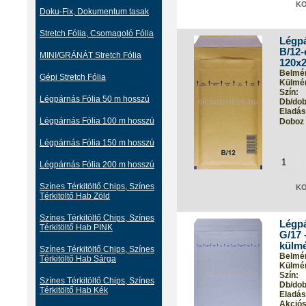
Doku-Fix, Dokumentum tasak
Stretch Fólia, Csomagoló Fólia
Légpá
B/12-
MINI/GRÁNÁT Stretch Fólia
120x
Belmér
Gépi Stretch Fólia
Külmér
Szín:
Légpárnás Fólia 50 m hosszú
Db/dob
Eladási
Légpárnás Fólia 100 m hosszú
Doboz 
Légpárnás Fólia 150 m hosszú
Légpárnás Fólia 200 m hosszú
Színes Térkitöltő Chips, Színes
Térkitöltő Hab Zöld
Színes Térkitöltő Chips, Színes
Légpá
Térkitöltő Hab PINK
G/17 
külm
Színes Térkitöltő Chips, Színes
Belmér
Térkitöltő Hab Sárga
Külmér
Szín:
Színes Térkitöltő Chips, Színes
Db/dob
Térkitöltő Hab Kék
Eladási
Akciós 