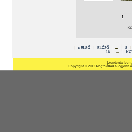
« ELSŐ
ELŐZŐ
8
…
16
KÖ
…
Légpárnás borí
Copyright © 2012 Megtaláltad a legjobb á