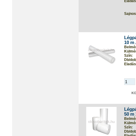
Eladási
Sajnos
Légpá
10 m 
Belmér
Külmér
Szín:
Db/dob
Eladási
Légpá
50 m 
Belmér
Külmér
Szín:
Db/dob
Eladási