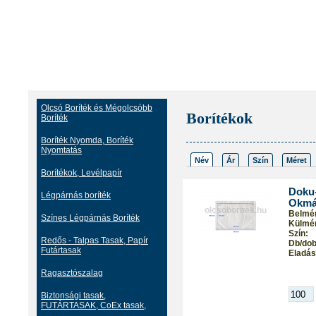
Olcsó Boríték és Mégolcsóbb
Borítékok
Boríték
Boríték Nyomda, Boríték
Nyomtatás
Név
Ár
Szín
Méret
Borítékok, Levélpapír
Doku
Légpárnás boríték
Okmá
Belmér
Színes Légpárnás Boríték
Külmér
Szín:
Redős - Talpas Tasak, Papír
Db/dob
Futártasak
Eladási
Ragasztószalag
Biztonsági tasak,
FUTÁRTASAK, CoEx tasak,