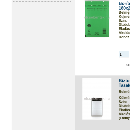
Borít
180x
Belmér
Külmér
Szín:
Db/dob
Eladási
Akciós 
Doboz 
Bizto
Tasak
Belmér
Külmér
Szín:
Db/dob
Eladási
Akciós
(Ft/db)