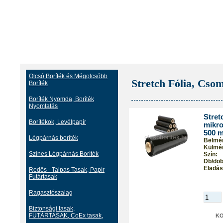
Olcsó Boríték és Mégolcsóbb
Stretch Fólia, Csom
Boríték
Boríték Nyomda, Boríték
Nyomtatás
Stret
Borítékok, Levélpapír
mikro
500 m
Légpárnás boríték
Belmér
Külmér
Színes Légpárnás Boríték
Szín:
Db/dob
Eladási
Redős - Talpas Tasak, Papír
Futártasak
Ragasztószalag
Biztonsági tasak,
FUTÁRTASAK, CoEx tasak,