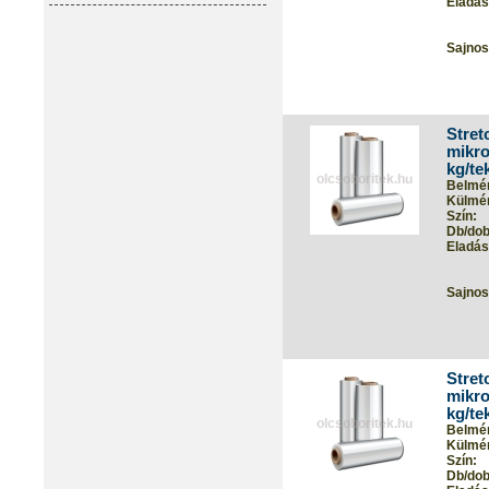
Eladási
Sajnos
Stret
mikro
kg/te
Belmér
Külmér
Szín:
Db/dob
Eladási
Sajnos
Stret
mikro
kg/te
Belmér
Külmér
Szín:
Db/dob