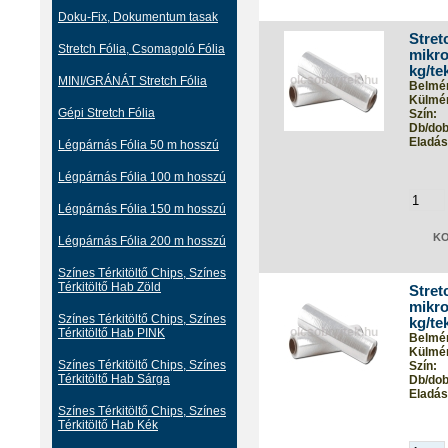
Doku-Fix, Dokumentum tasak
Stret
Stretch Fólia, Csomagoló Fólia
mikro
kg/te
MINI/GRÁNÁT Stretch Fólia
Belmér
Külmér
Gépi Stretch Fólia
Szín:
Db/dob
Eladási
Légpárnás Fólia 50 m hosszú
Légpárnás Fólia 100 m hosszú
Légpárnás Fólia 150 m hosszú
Légpárnás Fólia 200 m hosszú
Színes Térkitöltő Chips, Színes
Térkitöltő Hab Zöld
Stret
mikro
Színes Térkitöltő Chips, Színes
kg/te
Térkitöltő Hab PINK
Belmér
Külmér
Színes Térkitöltő Chips, Színes
Szín:
Térkitöltő Hab Sárga
Db/dob
Eladási
Színes Térkitöltő Chips, Színes
Térkitöltő Hab Kék