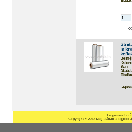
Eladási
Stret
mikro
kg/te
Belmér
Külmér
Szín:
Db/dob
Eladási
Sajnos
Légpárnás borí
Copyright © 2012 Megtaláltad a legjobb á