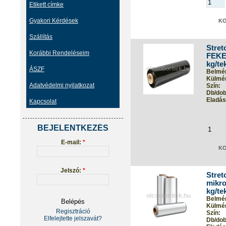
Etikett címke
Gyakori Kérdések
Szállítás
Stret
Korábbi Rendeléseim
FEKET
kg/te
ÁSZF
Belmér
Külmér
Adatvédelmi nyilatkozat
Szín:
Db/dob
Eladási
Kapcsolat
BEJELENTKEZÉS
E-mail:
*
Jelszó:
*
Stret
mikro
kg/te
Belmér
Külmér
Regisztráció
Szín:
Elfelejtette jelszavát?
Db/dob