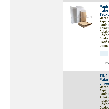
Papír
Futár
190x
Méret:
Papír 
Papír s
Ablak 
Ablak 
Bélés
Db/dob
Eladási
Doboz 
TB/4 
Futár
cm-es
Méret:
Papír 
Papír s
Ablak 
Ablak 
Bélés
Db/dob