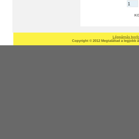
Légpárnás borí
Copyright © 2012 Megtaláltad a legjobb á