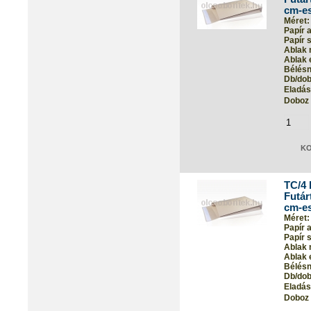
cm-es
Méret:
Papír 
Papír s
Ablak 
Ablak 
Bélés
Db/dob
Eladási
Doboz 
TC/4 
Futár
cm-es
Méret:
Papír 
Papír s
Ablak 
Ablak 
Bélés
Db/dob
Eladási
Doboz 