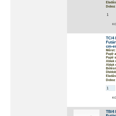
Eladási
Doboz 
TC/4 
Futár
cm-es
Méret:
Papír 
Papír s
Ablak 
Ablak 
Bélés
Db/dob
Eladási
Doboz 
TB/4 
Futár