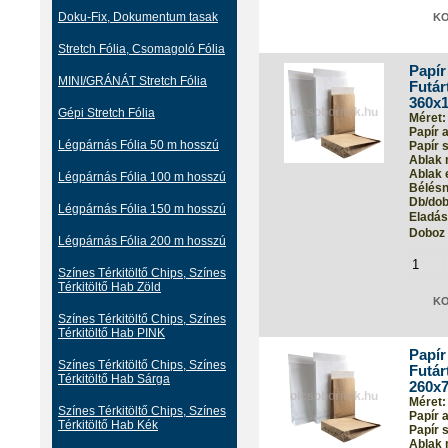
Doku-Fix, Dokumentum tasak
Stretch Fólia, Csomagoló Fólia
Papír
MINI/GRÁNÁT Stretch Fólia
Futár
360x
Gépi Stretch Fólia
Méret:
Papír 
Légpárnás Fólia 50 m hosszú
Papír s
Ablak 
Ablak 
Légpárnás Fólia 100 m hosszú
Bélés
Db/dob
Légpárnás Fólia 150 m hosszú
Eladási
Doboz 
Légpárnás Fólia 200 m hosszú
Színes Térkitöltő Chips, Színes
Térkitöltő Hab Zöld
Színes Térkitöltő Chips, Színes
Térkitöltő Hab PINK
Papír
Színes Térkitöltő Chips, Színes
Futár
Térkitöltő Hab Sárga
260x
Méret:
Színes Térkitöltő Chips, Színes
Papír 
Térkitöltő Hab Kék
Papír s
Ablak 