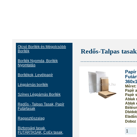
Olcsó Boríték és Mégolcsóbb
Redős-Talpas tasak
Boríték
Boríték Nyomda, Boríték
Nyomtatás
Papír
Borítékok, Levélpapír
Futár
360x
Légpárnás boríték
Méret:
Papír 
Színes Légpárnás Boríték
Papír s
Ablak 
Ablak 
Redős - Talpas Tasak, Papír
Bélés
Futártasak
Db/dob
Eladási
Ragasztószalag
Doboz 
Biztonsági tasak,
FUTÁRTASAK, CoEx tasak,