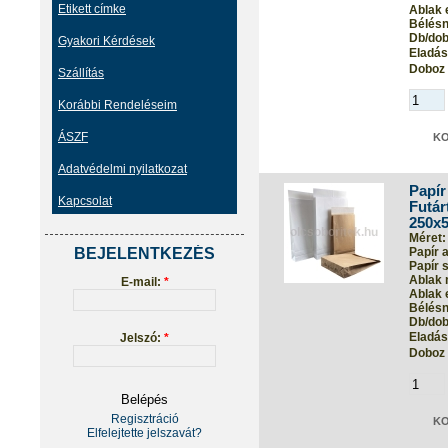
Etikett címke
Ablak 
Bélés
Db/dob
Gyakori Kérdések
Eladási
Doboz 
Szállítás
Korábbi Rendeléseim
ÁSZF
Adatvédelmi nyilatkozat
Papír
Kapcsolat
Futár
250x
Méret:
BEJELENTKEZÉS
Papír 
Papír s
Ablak 
E-mail:
*
Ablak 
Bélés
Db/dob
Eladási
Jelszó:
*
Doboz 
Regisztráció
Elfelejtette jelszavát?